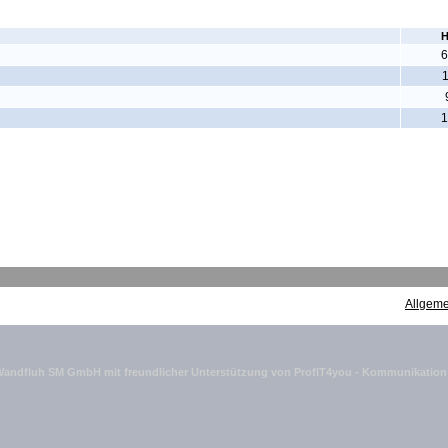
H
6
1
Allgem
Wandfluh SM GmbH mit freundlicher Unterstützung von ProfIT4you - Kommunikatio