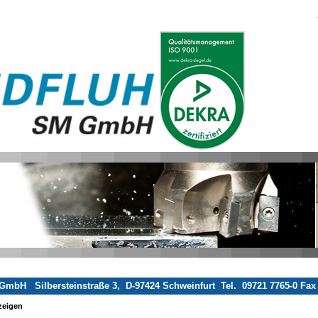
mbH Silbersteinstraße 3, D-97424 Schweinfurt Tel. 09721 7765-0 Fax
zeigen