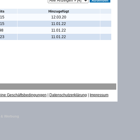
its
Hinzugefügt
15
12.03.20
115
11.01.22
98
11.01.22
23
11.01.22
eine Geschäftsbedingungen
|
Datenschutzerklärung
|
Impressum
n & Werbung